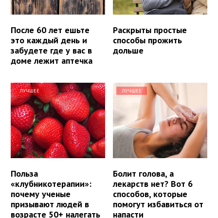
После 60 лет ешьте
Раскрыты простые
это каждый день и
способы прожить
забудете где у вас в
дольше
доме лежит аптечка
ЛУЧШЕЕ
ЛУЧШЕЕ
Польза
Болит голова, а
«клубникотерапии»:
лекарств нет? Вот 6
почему ученые
способов, которые
призывают людей в
помогут избавиться от
возрасте 50+ налегать
напасти