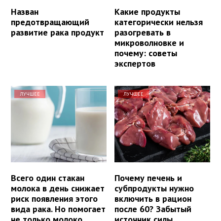
Назван
Какие продукты
предотвращающий
категорически нельзя
развитие рака продукт
разогревать в
микроволновке и
почему: советы
экспертов
ЛУЧШЕЕ
ЛУЧШЕЕ
Всего один стакан
Почему печень и
молока в день снижает
субпродукты нужно
риск появления этого
включить в рацион
вида рака. Но помогает
после 60? Забытый
не только молоко
источник силы