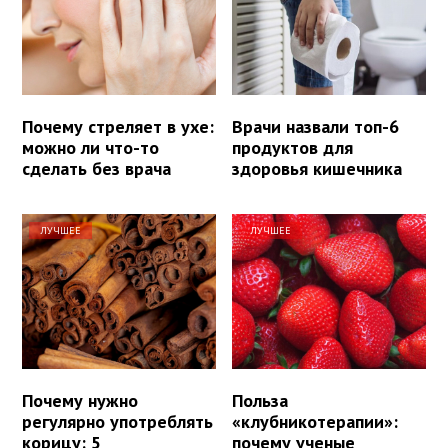
Почему стреляет в ухе:
Врачи назвали топ-6
можно ли что-то
продуктов для
сделать без врача
здоровья кишечника
ЛУЧШЕЕ
ЛУЧШЕЕ
Почему нужно
Польза
регулярно употреблять
«клубникотерапии»:
корицу: 5
почему ученые