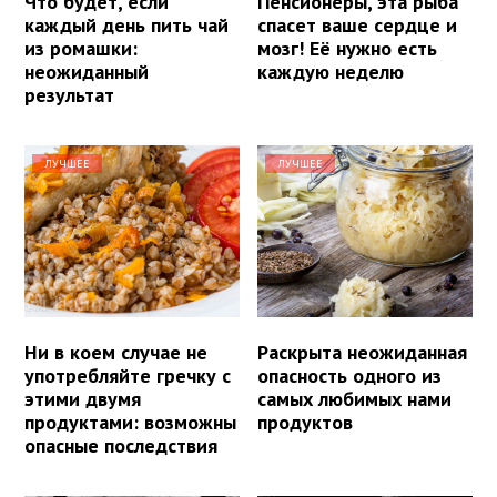
Что будет, если
Пенсионеры, эта рыба
каждый день пить чай
спасет ваше сердце и
из ромашки:
мозг! Её нужно есть
неожиданный
каждую неделю
результат
ЛУЧШЕЕ
ЛУЧШЕЕ
Ни в коем случае не
Раскрыта неожиданная
употребляйте гречку с
опасность одного из
этими двумя
самых любимых нами
продуктами: возможны
продуктов
опасные последствия