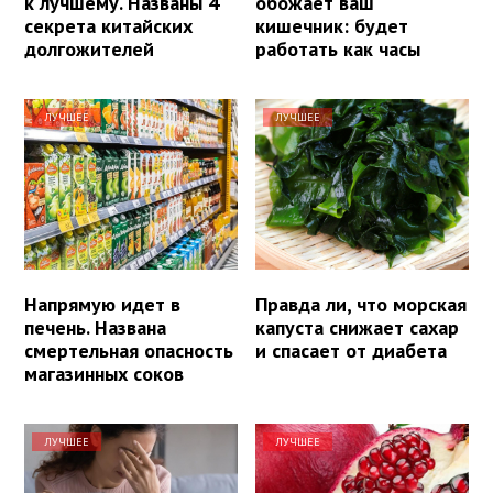
к лучшему. Названы 4
обожает ваш
секрета китайских
кишечник: будет
долгожителей
работать как часы
ЛУЧШЕЕ
ЛУЧШЕЕ
Напрямую идет в
Правда ли, что морская
печень. Названа
капуста снижает сахар
смертельная опасность
и спасает от диабета
магазинных соков
ЛУЧШЕЕ
ЛУЧШЕЕ