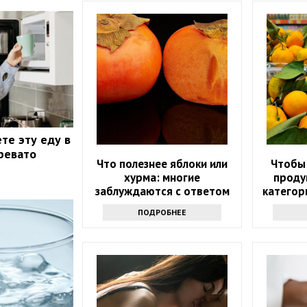
те эту еду в
ревато
Что полезнее яблоки или
Чтобы 
хурма: многие
проду
заблуждаются с ответом
категор
соче
ПОДРОБНЕЕ