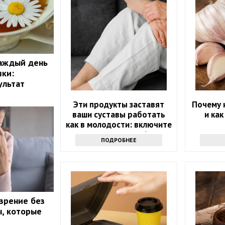
каждый день
шки:
ультат
Эти продукты заставят
Почему 
ваши суставы работать
и ка
как в молодости: включите
их в рацион после 60 лет
ПОДРОБНЕЕ
 зрение без
, которые