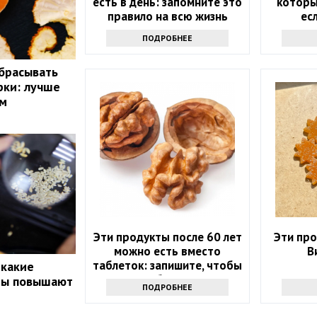
есть в день: запомните это
которы
правило на всю жизнь
ес
хо
ПОДРОБНЕЕ
вы
брасывать
рки: лучше
ом
Эти продукты после 60 лет
Эти пр
можно есть вместо
В
таблеток: запишите, чтобы
 какие
не болеть
ты повышают
ПОДРОБНЕЕ