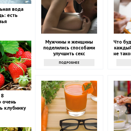
ьная вода
ь: есть
вья
Мужчины и женщины
Что буд
поделились способами
каждый
улучшить секс
не тако
ПОДРОБНЕЕ
 8
о очень
ть клубнику