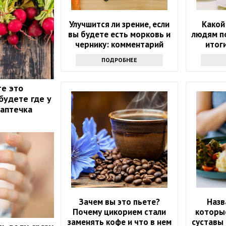
Улучшится ли зрение, если
Какой
вы будете есть морковь и
людям п
чернику: комментарий
итог
врача
ПОДРОБНЕЕ
те это
будете где у
 аптечка
Зачем вы это пьете?
Назв
Почему цикорием стали
которые
заменять кофе и что в нем
суставы 