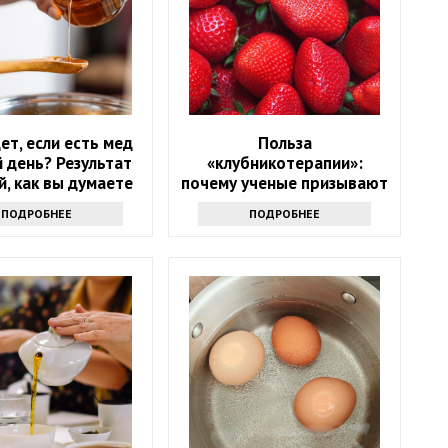
ет, если есть мед
Польза
 день? Результат
«клубникотерапии»:
й, как вы думаете
почему ученые призывают
людей в возрасте 50+
ПОДРОБНЕЕ
ПОДРОБНЕЕ
налегать на эту ягоду