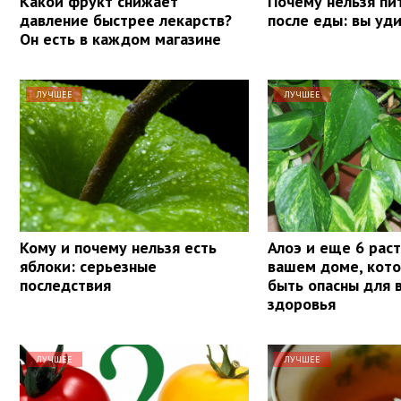
Какой фрукт снижает
Почему нельзя пи
давление быстрее лекарств?
после еды: вы уд
Он есть в каждом магазине
ЛУЧШЕЕ
ЛУЧШЕЕ
Кому и почему нельзя есть
Алоэ и еще 6 рас
яблоки: серьезные
вашем доме, кот
последствия
быть опасны для 
здоровья
ЛУЧШЕЕ
ЛУЧШЕЕ