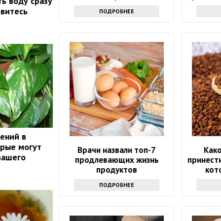
ть воду сразу
хорошего
ивитесь
ПОДРОБНЕЕ
тений в
орые могут
Врачи назвали топ-7
Как
вашего
продлевающих жизнь
принести
продуктов
кот
ПОДРОБНЕЕ