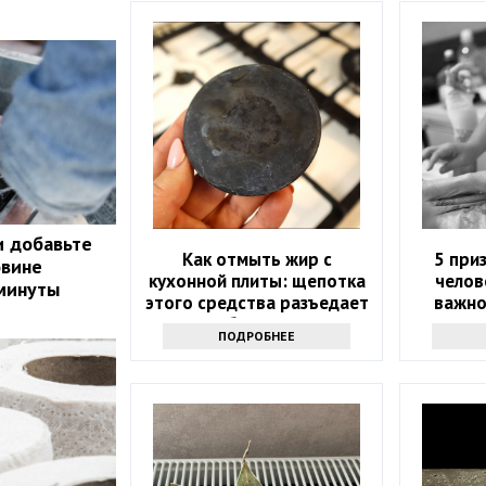
и добавьте
Как отмыть жир с
5 при
овине
кухонной плиты: щепотка
челов
 минуты
этого средства разъедает
важно
любую грязь
ПОДРОБНЕЕ