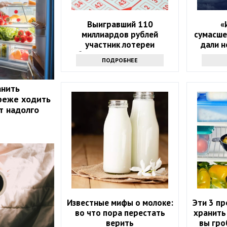
Выигравший 110
«
миллиардов рублей
сумасше
участник лотереи
дали н
объявился через девять
н
ПОДРОБНЕЕ
месяцев
анить
реже ходить
т надолго
Известные мифы о молоке:
Эти 3 п
во что пора перестать
хранить
верить
вы гро