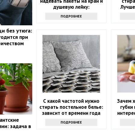
надевать пакеты на кран и
стир
душевую лейку:
Лучше
интересный лайфхак
ПОДРОБНЕЕ
щи без утюга:
годится при
ричеством
С какой частотой нужно
Зачем 
стирать постельное белье:
губки 
зависит от времени года
интерес
знаю
гантские
ПОДРОБНЕЕ
продв
ии: задача в