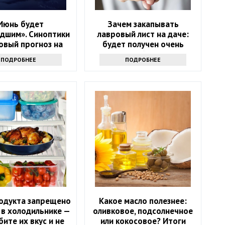
Июнь будет
Зачем закапывать
дшим». Синоптики
лавровый лист на даче:
овый прогноз на
будет получен очень
ачало лета
интересный результат
ПОДРОБНЕЕ
ПОДРОБНЕЕ
родукта запрещено
Какое масло полезнее:
 в холодильнике —
оливковое, подсолнечное
бите их вкус и не
или кокосовое? Итоги