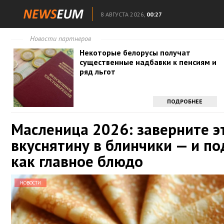
8 АВГУСТА 2026,
00:27
Новости партнеров
Некоторые белорусы получат
существенные надбавки к пенсиям и
ряд льгот
ПОДРОБНЕЕ
Масленица 2026: заверните э
вкуснятину в блинчики — и п
как главное блюдо
НОВОСТИ