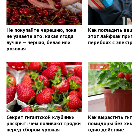
Не покупайте черешню, пока
Как погладить ве
не узнаете это: какая ягода
этот лайфхак при
лучше – черная, белая или
перебоях с элект
розовая
ЛУЧШЕЕ
ЛУЧШЕЕ
Секрет гигантской клубники
Как вырастить ги
раскрыт: чем поливают грядки
помидоры без хим
перед сбором урожая
одно действие