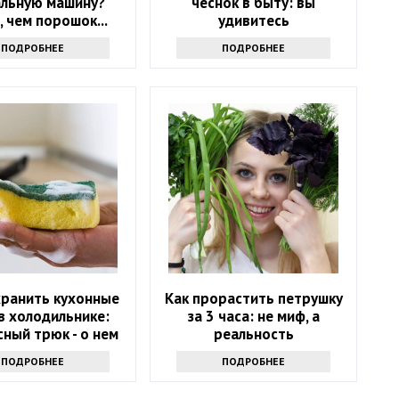
альную машину?
чеснок в быту: вы
, чем порошок...
удивитесь
ПОДРОБНЕЕ
ПОДРОБНЕЕ
хранить кухонные
Как прорастить петрушку
в холодильнике:
за 3 часа: не миф, а
ный трюк - о нем
реальность
т только самые
ПОДРОБНЕЕ
ПОДРОБНЕЕ
инутые хозяйки