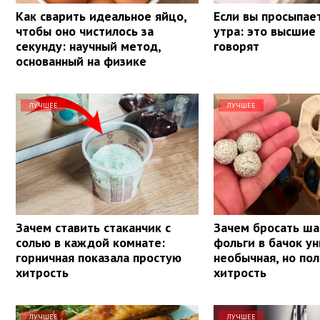
Как сварить идеальное яйцо,
Если вы просыпает
чтобы оно чистилось за
утра: это высшие
секунду: научный метод,
говорят
основанный на физике
ЛУЧШЕЕ
ЛУЧШЕЕ
Зачем ставить стаканчик с
Зачем бросать ша
солью в каждой комнате:
фольги в бачок ун
горничная показала простую
необычная, но по
хитрость
хитрость
ЛУЧШЕЕ
ЛУЧШЕЕ