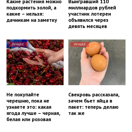
Какие растения можно
Выигравший 110
подкормить золой, а
миллиардов рублей
какие – нельзя:
участник лотереи
дачникам на заметку
объявился через
девять месяцев
ЛУЧШЕЕ
ЛУЧШЕЕ
Не покупайте
Свекровь рассказала,
черешню, пока не
зачем бьет яйца в
узнаете это: какая
пакет: теперь делаю
ягода лучше – черная,
так же
белая или розовая